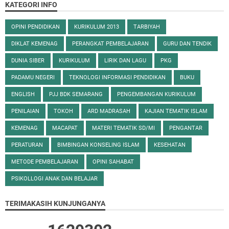
KATEGORI INFO
OPINI PENDIDIKAN
KURIKULUM 2013
TARBIYAH
DIKLAT KEMENAG
PERANGKAT PEMBELAJARAN
GURU DAN TENDIK
DUNIA SIBER
KURIKULUM
LIRIK DAN LAGU
PKG
PADAMU NEGERI
TEKNOLOGI INFORMASI PENDIDIKAN
BUKU
ENGLISH
PJJ BDK SEMARANG
PENGEMBANGAN KURIKULUM
PENILAIAN
TOKOH
ARD MADRASAH
KAJIAN TEMATIK ISLAM
KEMENAG
MACAPAT
MATERI TEMATIK SD/MI
PENGANTAR
PERATURAN
BIMBINGAN KONSELING ISLAM
KESEHATAN
METODE PEMBELAJARAN
OPINI SAHABAT
PSIKOLLOGI ANAK DAN BELAJAR
TERIMAKASIH KUNJUNGANYA