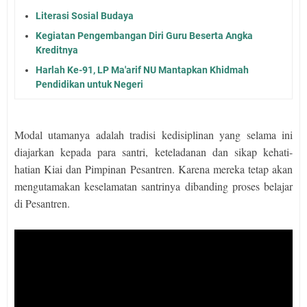
Literasi Sosial Budaya
Kegiatan Pengembangan Diri Guru Beserta Angka
Kreditnya
Harlah Ke-91, LP Ma'arif NU Mantapkan Khidmah
Pendidikan untuk Negeri
Modal utamanya adalah tradisi kedisiplinan yang selama ini
diajarkan kepada para santri, keteladanan dan sikap kehati-
hatian Kiai dan Pimpinan Pesantren. Karena mereka tetap akan
mengutamakan keselamatan santrinya dibanding proses belajar
di Pesantren.