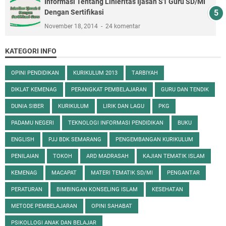
Informasi Tentang Linieritas Ijasah S1 Guru SD/MI
Dengan Sertifikasi
November 18, 2014
24 komentar
KATEGORI INFO
OPINI PENDIDIKAN
KURIKULUM 2013
TARBIYAH
DIKLAT KEMENAG
PERANGKAT PEMBELAJARAN
GURU DAN TENDIK
DUNIA SIBER
KURIKULUM
LIRIK DAN LAGU
PKG
PADAMU NEGERI
TEKNOLOGI INFORMASI PENDIDIKAN
BUKU
ENGLISH
PJJ BDK SEMARANG
PENGEMBANGAN KURIKULUM
PENILAIAN
TOKOH
ARD MADRASAH
KAJIAN TEMATIK ISLAM
KEMENAG
MACAPAT
MATERI TEMATIK SD/MI
PENGANTAR
PERATURAN
BIMBINGAN KONSELING ISLAM
KESEHATAN
METODE PEMBELAJARAN
OPINI SAHABAT
PSIKOLLOGI ANAK DAN BELAJAR