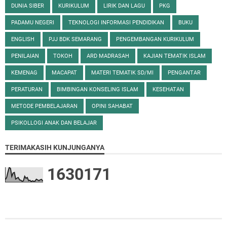
DUNIA SIBER
KURIKULUM
LIRIK DAN LAGU
PKG
PADAMU NEGERI
TEKNOLOGI INFORMASI PENDIDIKAN
BUKU
ENGLISH
PJJ BDK SEMARANG
PENGEMBANGAN KURIKULUM
PENILAIAN
TOKOH
ARD MADRASAH
KAJIAN TEMATIK ISLAM
KEMENAG
MACAPAT
MATERI TEMATIK SD/MI
PENGANTAR
PERATURAN
BIMBINGAN KONSELING ISLAM
KESEHATAN
METODE PEMBELAJARAN
OPINI SAHABAT
PSIKOLLOGI ANAK DAN BELAJAR
TERIMAKASIH KUNJUNGANYA
1
6
3
0
1
7
1