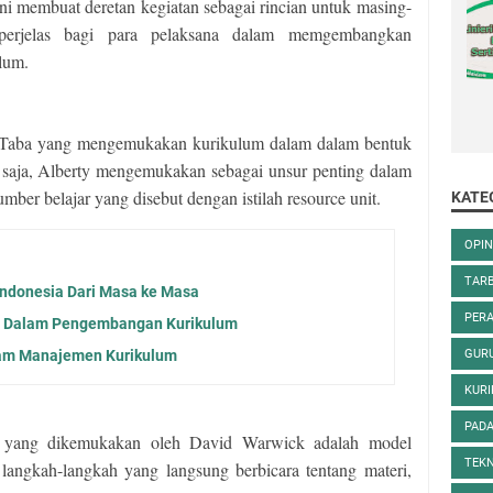
i ini membuat deretan kegiatan sebagai rincian untuk masing-
perjelas bagi para pelaksana dalam memgembangkan
lum.
 Taba yang mengemukakan kurikulum dalam dalam bentuk
saja, Alberty mengemukakan sebagai unsur penting dalam
er belajar yang disebut dengan istilah resource unit.
KATE
OPIN
TARB
ndonesia Dari Masa ke Masa
PER
n Dalam Pengembangan Kurikulum
am Manajemen Kurikulum
GURU
KUR
PADA
 yang dikemukakan oleh David Warwick adalah model
TEKN
angkah-langkah yang langsung berbicara tentang materi,