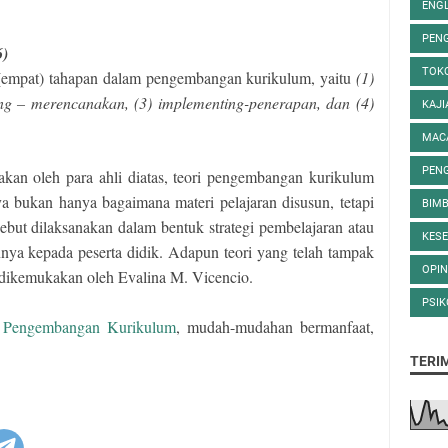
ENGL
PEN
6)
TOK
(empat) tahapan dalam pengembangan kurikulum, yaitu
(1)
ng – merencanakan, (3) implementing-penerapan, dan (4)
KAJI
MAC
PEN
akan oleh para ahli diatas, teori pengembangan kurikulum
bukan hanya bagaimana materi pelajaran disusun, tetapi
BIMB
ebut dilaksanakan dalam bentuk strategi pembelajaran atau
KES
nya kepada peserta didik. Adapun teori yang telah tampak
OPIN
 dikemukakan oleh Evalina M. Vicencio.
PSIK
i Pengembangan Kurikulum
, mudah-mudahan bermanfaat,
TERI