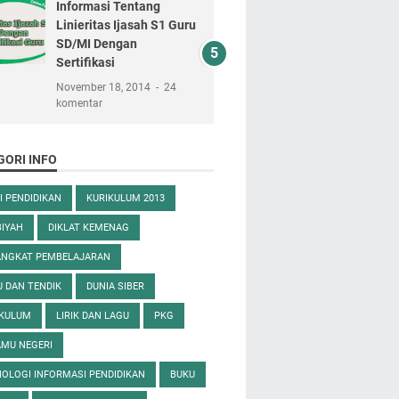
Informasi Tentang
Linieritas Ijasah S1 Guru
SD/MI Dengan
Sertifikasi
November 18, 2014
24
komentar
GORI INFO
I PENDIDIKAN
KURIKULUM 2013
IYAH
DIKLAT KEMENAG
ANGKAT PEMBELAJARAN
 DAN TENDIK
DUNIA SIBER
IKULUM
LIRIK DAN LAGU
PKG
MU NEGERI
OLOGI INFORMASI PENDIDIKAN
BUKU