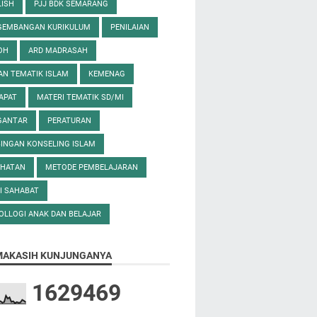
ISH
PJJ BDK SEMARANG
GEMBANGAN KURIKULUM
PENILAIAN
OH
ARD MADRASAH
AN TEMATIK ISLAM
KEMENAG
APAT
MATERI TEMATIK SD/MI
GANTAR
PERATURAN
INGAN KONSELING ISLAM
EHATAN
METODE PEMBELAJARAN
I SAHABAT
OLLOGI ANAK DAN BELAJAR
MAKASIH KUNJUNGANYA
1
6
2
9
4
6
9