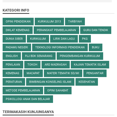
KATEGORI INFO
OPINI PENDIDIKAN
KURIKULUM 2013
TARBIYAH
DIKLAT KEMENAG
PERANGKAT PEMBELAJARAN
GURU DAN TENDIK
DUNIA SIBER
KURIKULUM
LIRIK DAN LAGU
PKG
PADAMU NEGERI
TEKNOLOGI INFORMASI PENDIDIKAN
BUKU
ENGLISH
PJJ BDK SEMARANG
PENGEMBANGAN KURIKULUM
PENILAIAN
TOKOH
ARD MADRASAH
KAJIAN TEMATIK ISLAM
KEMENAG
MACAPAT
MATERI TEMATIK SD/MI
PENGANTAR
PERATURAN
BIMBINGAN KONSELING ISLAM
KESEHATAN
METODE PEMBELAJARAN
OPINI SAHABAT
PSIKOLLOGI ANAK DAN BELAJAR
TERIMAKASIH KUNJUNGANYA